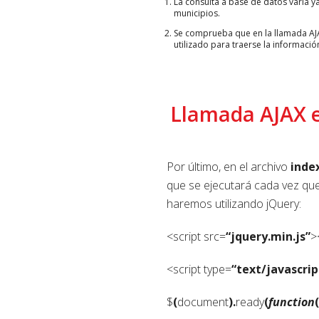
La consulta a base de datos varía ya
municipios.
Se comprueba que en la llamada AJA
utilizado para traerse la informació
Llamada AJAX e
Por último, en el archivo
inde
que se ejecutará cada vez que
haremos utilizando jQuery:
<script src=
“jquery.min.js”
>
<script type=
“text/javascrip
$
(
document
).
ready
(
function