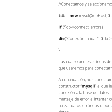
//Conectamos y seleccionamo
$db =
new
mysqli($dbHost, 
if
($db->connect_error) {
die
(“Conexión fallida: ” . $db-
}
Las cuatro primeras líneas de 
que usaremos para conectarno
A continuación, nos conectamo
constructor “
mysqli
” al que
conexión a la base de datos. L
mensaje de error al intentar 
utilizar datos erróneos o por
datos.