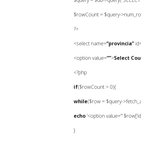
$rowCount = $query->num_ro
?>
<select name=
“provincia”
id
<option value=
“”
>
Select Cou
<?php
if
($rowCount > 0){
while
($row = $query->fetch_a
echo
‘<option value=”‘.$row[‘id_
}