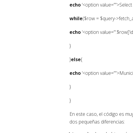
echo
‘<option value=””>Select
while
($row = $query->fetch_a
echo
‘<option value=”‘.$row[‘id
}
}
else
{
echo
‘<option value=””>Munici
}
}
En este caso, el código es muy
dos pequeñas diferencias: