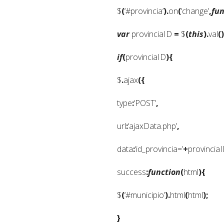
$
(
‘#provincia’
).
on
(
‘change’
,
fun
var
provinciaID
=
$
(
this
).
val
()
if
(
provinciaID
){
$
.
ajax
({
type
:
‘POST’
,
url
:
‘ajaxData.php’
,
data
:
‘id_provincia=’
+
provincia
success
:
function
(
html
){
$
(
‘#municipio’
).
html
(
html
);
}