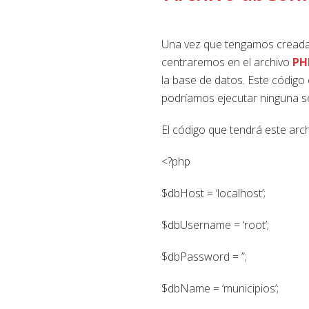
Una vez que tengamos creada 
centraremos en el archivo
PH
la base de datos. Este código 
podríamos ejecutar ninguna s
El código que tendrá este arch
<?php
$dbHost = ‘localhost’;
$dbUsername = ‘root’;
$dbPassword = ”;
$dbName = ‘municipios’;