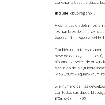
conexión a base de datos. Est
include
(‘dbConfig.php’);.
A continuación definimos la i
los nombres de las provincia
$query = $db->query(“SELECT
También nos interesa saber el
base de datos ya que si es 0, 
pintamos el select de provinc
ejecución de la siguiente línea:
$rowCount = $query->num_ro
Si el número de filas devuelta
con todos sus datos. El códig
if
($rowCount > 0){