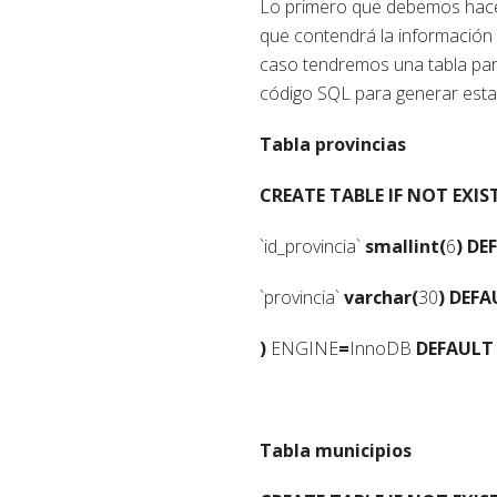
Lo primero que debemos hacer
que contendrá la información d
caso tendremos una tabla para 
código SQL para generar estas
Tabla provincias
CREATE
TABLE
IF
NOT
EXIS
`id_provincia`
smallint(
6
)
DE
`provincia`
varchar(
30
)
DEFA
)
ENGINE
=
InnoDB
DEFAULT
Tabla municipios