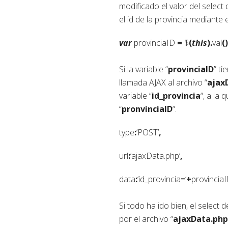
modificado el valor del selec
el id de la provincia mediante 
var
provinciaID
=
$
(
this
).
val
()
Si la variable “
provinciaID
” t
llamada AJAX al archivo “
ajax
variable “
id_provincia
“, a la
“
pronvinciaID
“.
type
:
‘POST’
,
url
:
‘ajaxData.php’
,
data
:
‘id_provincia=’
+
provincia
Si todo ha ido bien, el select
por el archivo “
ajaxData.php