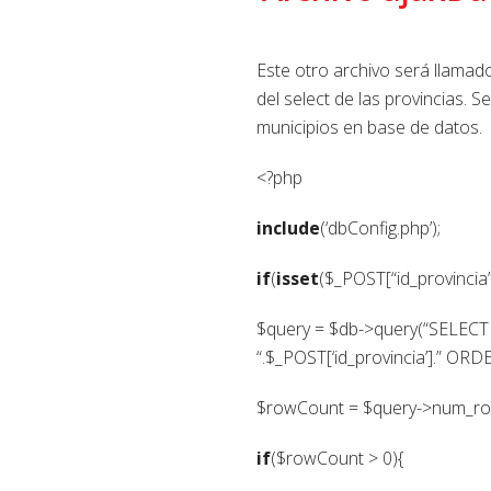
Este otro archivo será llamad
del select de las provincias. 
municipios en base de datos.
<?php
include
(‘dbConfig.php’);
if
(
isset
($_POST[“id_provincia”
$query = $db->query(“SELECT
“.$_POST[‘id_provincia’].” OR
$rowCount = $query->num_ro
if
($rowCount > 0){