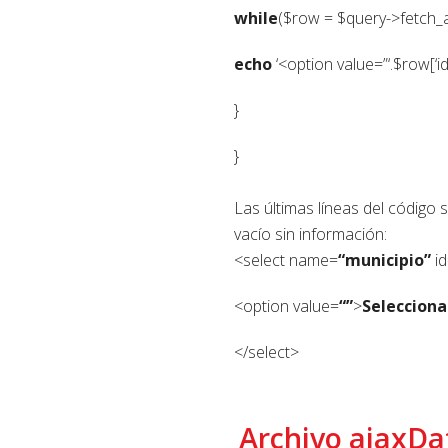
while
($row = $query->fetch_a
echo
‘<option value=”‘.$row[‘id_
}
}
Las últimas líneas del código 
vacío sin información:
<select name=
“municipio”
id
<option value=
“”
>
Selecciona
</select>
Archivo ajaxDa