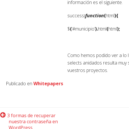
información es el siguiente.
success
:
function
(
html
){
$
(
‘#municipio’
).
html
(
html
);
Como hemos podido ver a lo la
selects anidados resulta muy s
vuestros proyectos.
Publicado en
Whitepapers
3 formas de recuperar
nuestra contraseña en
WordPress