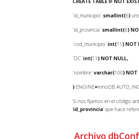
CREATE
TABLE
IF
NOT
EXIS
`id_municipio`
smallint(
6
)
uns
`id_provincia`
smallint(
6
)
NO
`cod_municipio`
int(
11
)
NOT
`DC`
int(
11
)
NOT
NULL,
`nombre`
varchar(
100
)
NOT
)
ENGINE
=
InnoDB AUTO_I
Si nos fijamos en el código ant
‘
id_provincia
‘ que hace refere
Archivo dbConf