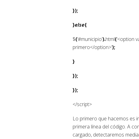
});
}
else
{
$
(
‘#municipio’
).
html
(
‘<option v
primero</option>’
);
}
});
});
</script>
Lo primero que hacemos es inc
primera línea del código. A c
cargado, detectaremos median