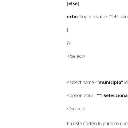
}
else
{
echo
‘<option value=””>Provin
}
?>
</select>
<select name=
“municipio”
id
<option value=
“”
>
Selecciona
</select>
En este código lo primero que